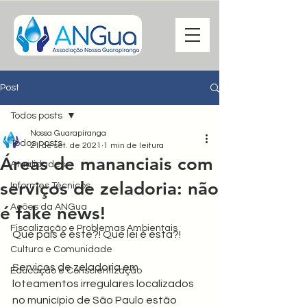
Post
Todos posts
Nossa Guarapiranga
Todos posts
21 de set. de 2021
1 min de leitura
Áreas de mananciais com
Atualidades
serviços de zeladoria: não
Informes Técnicos
Ações da ANGua
é fake news!
Fiscalização e Problemas Ambientais
Que país é este?! Que lei é esta?!
Cultura e Comunidade
Serviços de zeladoria em 
Educação e Conscientização
loteamentos irregulares localizados 
no município de São Paulo estão 