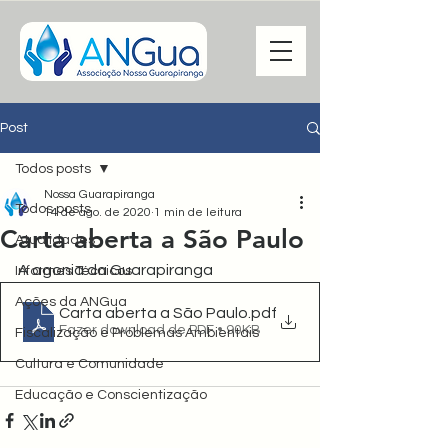
Post
Todos posts
Nossa Guarapiranga
Todos posts
14 de ago. de 2020
1 min de leitura
Carta aberta a São Paulo
Atualidades
A agonia da Guarapiranga
Informes Técnicos
Ações da ANGua
Carta aberta a São Paulo
.pdf
Fazer download de PDF • 90KB
Fiscalização e Problemas Ambientais
Cultura e Comunidade
Educação e Conscientização