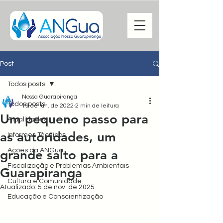
Post
Todos posts
Nossa Guarapiranga
Todos posts
19 de jun. de 2022
2 min de leitura
Um pequeno passo para
Atualidades
as autoridades, um
Informes Técnicos
Ações da ANGua
grande salto para a
Fiscalização e Problemas Ambientais
Guarapiranga
Cultura e Comunidade
Atualizado:
5 de nov. de 2025
Educação e Conscientização