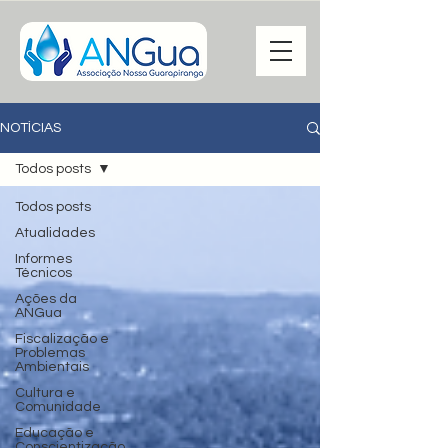
NOTÍCIAS
Todos posts
Todos posts
Atualidades
Informes
Técnicos
Ações da
ANGua
Fiscalização e
Problemas
Ambientais
Cultura e
Comunidade
Educação e
Conscientização